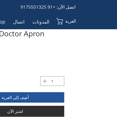
اتصل الآن: +91 9175551325
العربة
المدونات
اتصال
op
Doctor Apron
أضِف إلى العربة
اشترِ الآن