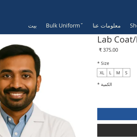
Sh
معلومات عنا
Bulk Uniformˇ
بيت
Lab Coat/
السعر
*
Size
XL
L
M
S
الكمية
*