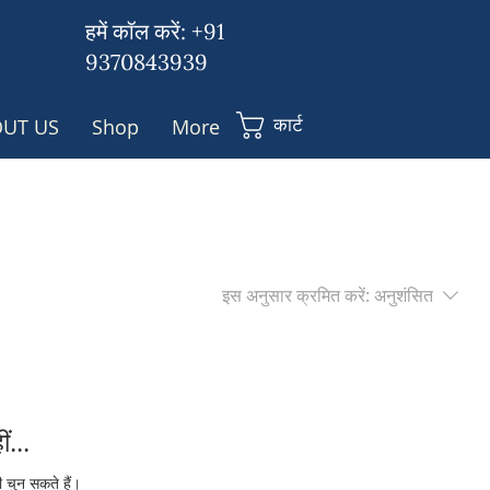
हमें कॉल करें: +91
9370843939
कार्ट
UT US
Shop
More
इस अनुसार क्रमित करें:
अनुशंसित
ं...
 चुन सकते हैं।